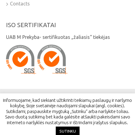
Contacts
ISO SERTIFIKATAI
UAB M Prekyba- sertifikuotas „žaliasis“ tiekėjas
Informuojame, kad siekiant užtikrinti teikiamų paslaugų ir naršymo
© 2026. Visos teisės saugomos. UAB M Prekyba
kokybę, šioje svetainėje naudojami slapukai (angl. cookies).
Sutikdami, paspauskite mygtuką „Sutinku“ arba naršykite toliau.
Savo duotą sutikimą bet kada galėsite atšaukti pakeisdami savo
Stadiono g. 1, Kairiai, LT-80118, Šiaulių r.
interneto naršyklės nustatymus ir ištrindami įrašytus slapukus.
SUTINKU
Interneto svetainių kūrimas:
Jauna reklama