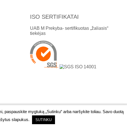
ISO SERTIFIKATAI
UAB M Prekyba- sertifikuotas „žaliasis“
tiekėjas
mi, paspauskite mygtuką „Sutinku“ arba naršykite toliau. Savo duotą
Interneto svetainių kūrimas:
Jauna reklama
rašytus slapukus.
SUTINKU