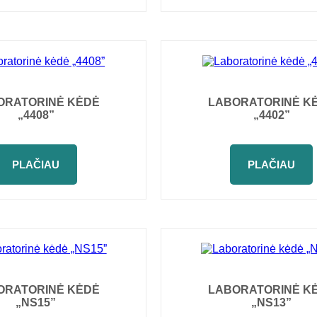
ORATORINĖ KĖDĖ
LABORATORINĖ K
„4408”
„4402”
PLAČIAU
PLAČIAU
ORATORINĖ KĖDĖ
LABORATORINĖ K
„NS15”
„NS13”