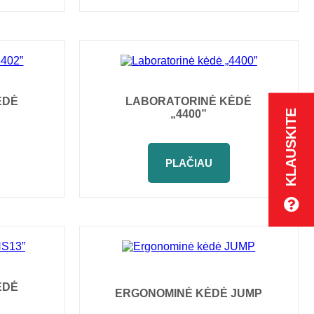
ĖDĖ
LABORATORINĖ KĖDĖ
KLAUSKITE
„4400”
PLAČIAU
ĖDĖ
ERGONOMINĖ KĖDĖ JUMP