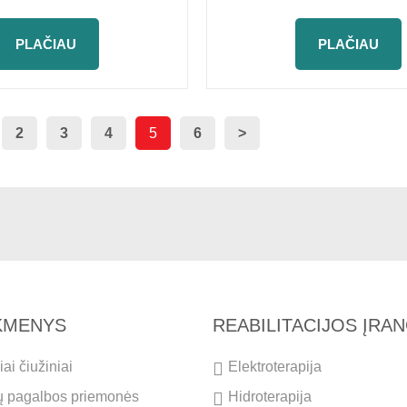
PLAČIAU
PLAČIAU
2
3
4
5
6
>
IKMENYS
REABILITACIJOS ĮRA
ai čiužiniai
Elektroterapija
ų pagalbos priemonės
Hidroterapija