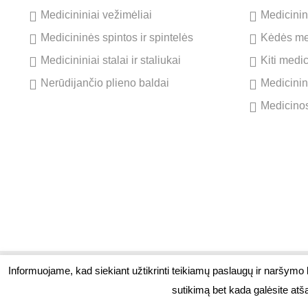
Medicininiai vežimėliai
Medicinini
Medicininės spintos ir spintelės
Kėdės me
Medicininiai stalai ir staliukai
Kiti medi
Nerūdijančio plieno baldai
Medicinin
Medicinos
Informuojame, kad siekiant užtikrinti teikiamų paslaugų ir naršymo
© 2026. Visos teisės saugomos. UAB M Prekyba
Stadi
sutikimą bet kada galėsite atš