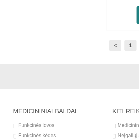
<
1
MEDICININIAI BALDAI
KITI RE
Funkcinės lovos
Medicinini
Funkcinės kėdės
Neįgaliųj