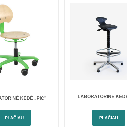
LABORATORINĖ KĖDĖ
TORINĖ KĖDĖ „PIC”
PLAČIAU
PLAČIAU