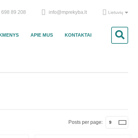
 698 89 208
info@mprekyba.lt
Lietuvių
IKMENYS
APIE MUS
KONTAKTAI
Posts per page:
9