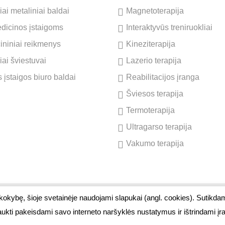
ai metaliniai baldai
Magnetoterapija
dicinos įstaigoms
Interaktyvūs treniruokliai
cininiai reikmenys
Kineziterapija
iai šviestuvai
Lazerio terapija
 įstaigos biuro baldai
Reabilitacijos įranga
Šviesos terapija
Termoterapija
Ultragarso terapija
Vakumo terapija
 kokybę, šioje svetainėje naudojami slapukai (angl. cookies). Sutikda
ono g. 1, Kairiai, LT-80118, Šiaulių r.
aukti pakeisdami savo interneto naršyklės nustatymus ir ištrindami į