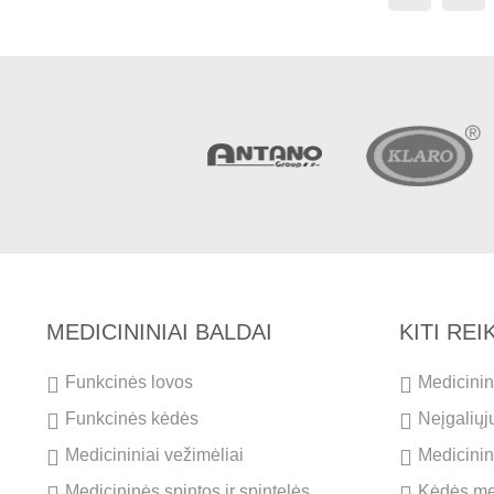
MEDICININIAI BALDAI
KITI RE
Funkcinės lovos
Medicinini
Funkcinės kėdės
Neįgaliųj
Medicininiai vežimėliai
Medicinini
Medicininės spintos ir spintelės
Kėdės me