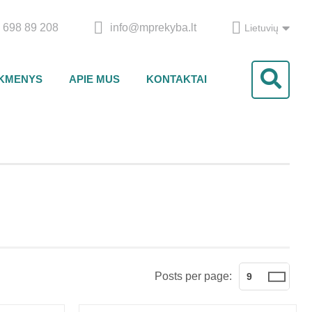
 698 89 208
info@mprekyba.lt
Lietuvių
IKMENYS
APIE MUS
KONTAKTAI
Posts per page:
9