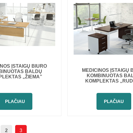
NOS ĮSTAIGŲ BIURO
MEDICINOS ĮSTAIGŲ 
BINUOTAS BALDŲ
KOMBINUOTAS BA
LEKTAS „ŽIEMA”
KOMPLEKTAS „RU
PLAČIAU
PLAČIAU
2
3