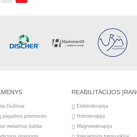
IKMENYS
REABILITACIJOS ĮRA
ai čiužiniai
Elektroterapija
ų pagalbos priemonės
Hidroterapija
ai metaliniai baldai
Magnetoterapija
dicinos įstaigoms
Interaktyvūs treniruokliai