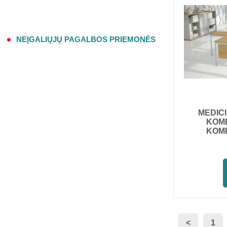
NEĮGALIŲJŲ PAGALBOS PRIEMONĖS
MEDICI
KOM
KOMP
<
1