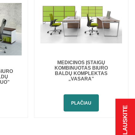
MEDICINOS ĮSTAIGŲ
KOMBINUOTAS BIURO
BIURO
BALDŲ KOMPLEKTAS
LDŲ
„VASARA”
DUO”
PLAČIAU
KLAUSKITE