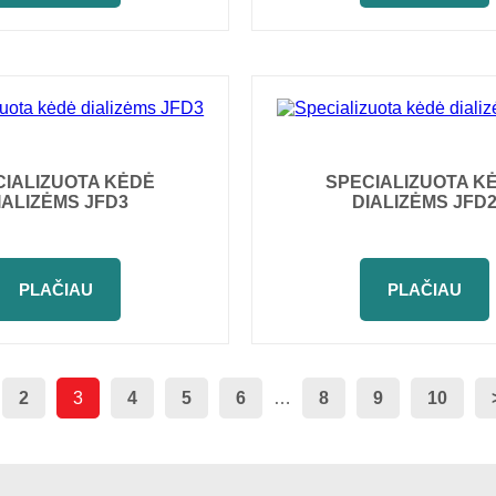
CIALIZUOTA KĖDĖ
SPECIALIZUOTA K
IALIZĖMS JFD3
DIALIZĖMS JFD
PLAČIAU
PLAČIAU
2
3
4
5
6
…
8
9
10