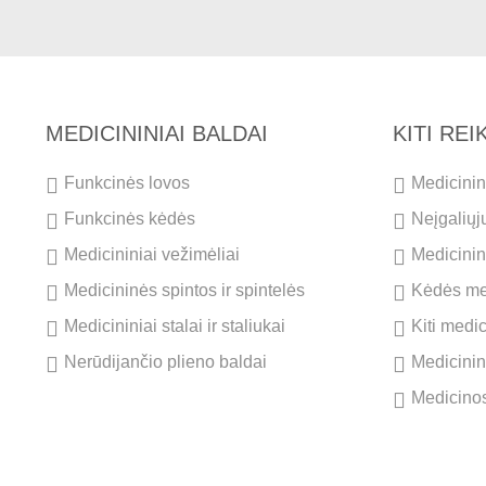
MEDICININIAI BALDAI
KITI RE
Funkcinės lovos
Medicinini
Funkcinės kėdės
Neįgaliųj
Medicininiai vežimėliai
Medicinini
Medicininės spintos ir spintelės
Kėdės me
Medicininiai stalai ir staliukai
Kiti medi
Nerūdijančio plieno baldai
Medicinin
Medicinos