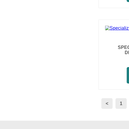
SPE
D
<
1