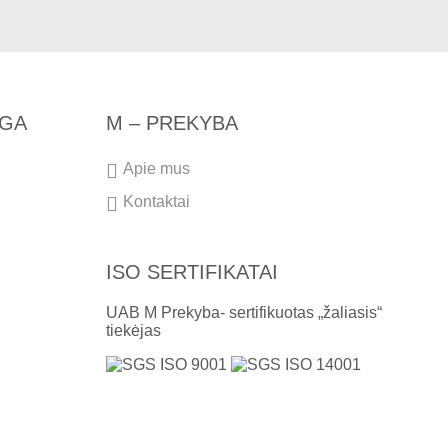
NGA
M – PREKYBA
Apie mus
Kontaktai
ISO SERTIFIKATAI
UAB M Prekyba- sertifikuotas „žaliasis“
tiekėjas