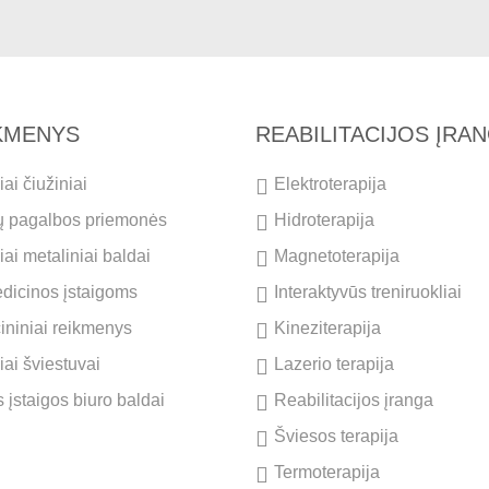
IKMENYS
REABILITACIJOS ĮRA
ai čiužiniai
Elektroterapija
ų pagalbos priemonės
Hidroterapija
ai metaliniai baldai
Magnetoterapija
dicinos įstaigoms
Interaktyvūs treniruokliai
cininiai reikmenys
Kineziterapija
iai šviestuvai
Lazerio terapija
 įstaigos biuro baldai
Reabilitacijos įranga
Šviesos terapija
Termoterapija