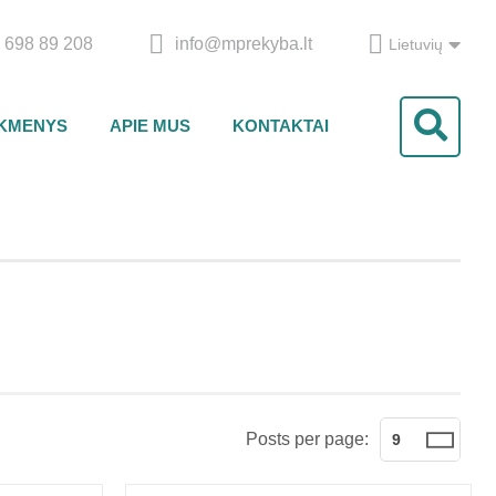
 698 89 208
info@mprekyba.lt
Lietuvių
IKMENYS
APIE MUS
KONTAKTAI
Posts per page:
9