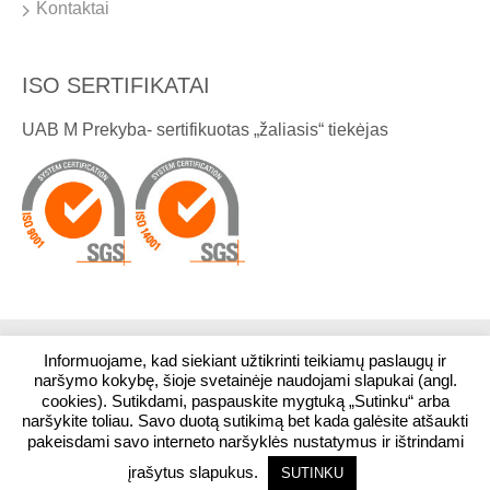
Kontaktai
ISO SERTIFIKATAI
UAB M Prekyba- sertifikuotas „žaliasis“ tiekėjas
Informuojame, kad siekiant užtikrinti teikiamų paslaugų ir
© 2026. Visos teisės saugomos. UAB M Prekyba
naršymo kokybę, šioje svetainėje naudojami slapukai (angl.
cookies). Sutikdami, paspauskite mygtuką „Sutinku“ arba
naršykite toliau. Savo duotą sutikimą bet kada galėsite atšaukti
Stadiono g. 1, Kairiai, LT-80118, Šiaulių r.
pakeisdami savo interneto naršyklės nustatymus ir ištrindami
įrašytus slapukus.
SUTINKU
Interneto svetainių kūrimas:
Jauna reklama