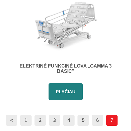
ELEKTRINĖ FUNKCINĖ LOVA „GAMMA 3
BASIC”
PLAČIAU
<
1
2
3
4
5
6
7