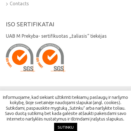
Contacts
ISO SERTIFIKATAI
UAB M Prekyba- sertifikuotas „žaliasis“ tiekėjas
Informuojame, kad siekiant užtikrinti teikiamų paslaugų ir naršymo
© 2026. Visos teisės saugomos. UAB M Prekyba
kokybę, šioje svetainėje naudojami slapukai (angl. cookies).
Sutikdami, paspauskite mygtuką „Sutinku“ arba naršykite toliau.
Savo duotą sutikimą bet kada galėsite atšaukti pakeisdami savo
Stadiono g. 1, Kairiai, LT-80118, Šiaulių r.
interneto naršyklės nustatymus ir ištrindami įrašytus slapukus.
SUTINKU
Interneto svetainių kūrimas:
Jauna reklama