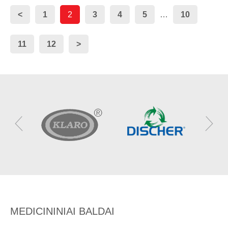
<
1
2
3
4
5
…
10
11
12
>
MEDICININIAI BALDAI