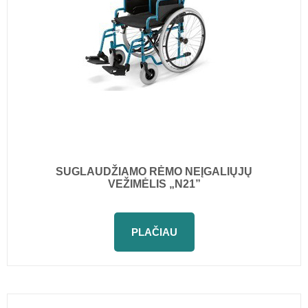
SUGLAUDŽIAMO RĖMO NEĮGALIŲJŲ
VEŽIMĖLIS „N21”
PLAČIAU