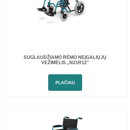
SUGLAUDŽIAMO RĖMO NEĮGALIŲJŲ
VEŽIMĖLIS „N21R12”
PLAČIAU