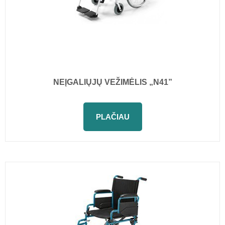
NEĮGALIŲJŲ VEŽIMĖLIS „N41”
PLAČIAU