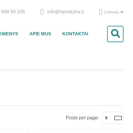
 698 89 208
info@mprekyba.lt
Lietuvių
IKMENYS
APIE MUS
KONTAKTAI
Posts per page:
9