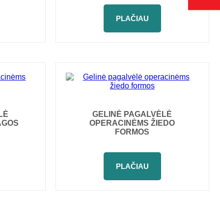
PLAČIAU
LĖ
GELINĖ PAGALVĖLĖ
AGOS
OPERACINĖMS ŽIEDO
FORMOS
PLAČIAU