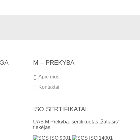
NGA
M – PREKYBA
Apie mus
Kontaktai
ISO SERTIFIKATAI
UAB M Prekyba- sertifikuotas „žaliasis“
tiekėjas