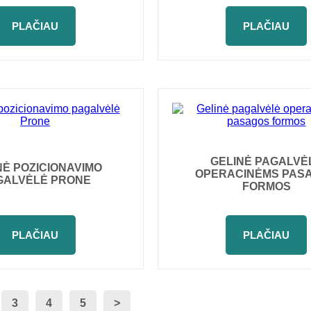
PLAČIAU
PLAČIAU
GELINĖ PAGALVĖ
NĖ POZICIONAVIMO
OPERACINĖMS PAS
GALVĖLĖ PRONE
FORMOS
PLAČIAU
PLAČIAU
3
4
5
>