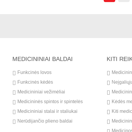
MEDICININIAI BALDAI
KITI RE
Funkcinės lovos
Medicinini
Funkcinės kėdės
Neįgaliųj
Medicininiai vežimėliai
Medicinini
Medicininės spintos ir spintelės
Kėdės me
Medicininiai stalai ir staliukai
Kiti medi
Nerūdijančio plieno baldai
Medicinin
Medicinos