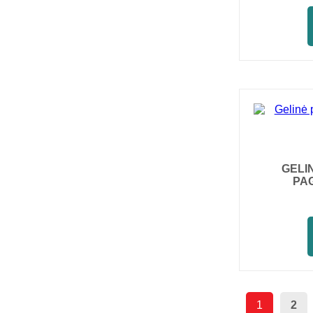
GELI
PA
1
2