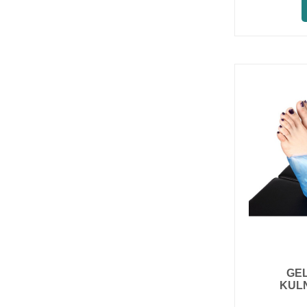
GE
KUL