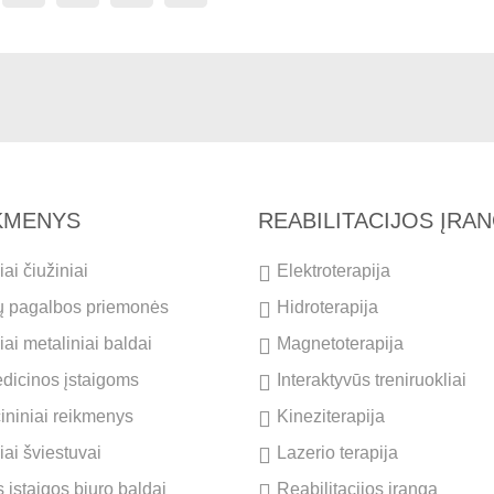
IKMENYS
REABILITACIJOS ĮRA
ai čiužiniai
Elektroterapija
ų pagalbos priemonės
Hidroterapija
ai metaliniai baldai
Magnetoterapija
dicinos įstaigoms
Interaktyvūs treniruokliai
cininiai reikmenys
Kineziterapija
iai šviestuvai
Lazerio terapija
 įstaigos biuro baldai
Reabilitacijos įranga