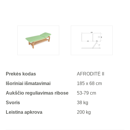
Prekės kodas
AFRODITĖ II
Išoriniai išmatavimai
185 x 68 cm
Aukščio reguliavimas ribose
53-79 cm
Svoris
38 kg
Leistina apkrova
200 kg