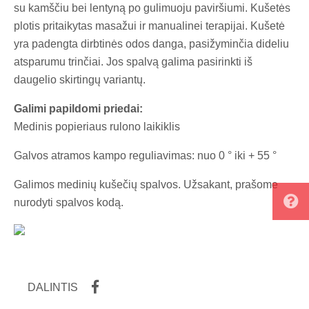
su kamščiu bei lentyną po gulimuoju paviršiumi. Kušetės
plotis pritaikytas masažui ir manualinei terapijai. Kušetė
yra padengta dirbtinės odos danga, pasižyminčia dideliu
atsparumu trinčiai. Jos spalvą galima pasirinkti iš
daugelio skirtingų variantų.
Galimi papildomi priedai:
Medinis popieriaus rulono laikiklis
Galvos atramos kampo reguliavimas: nuo 0 ° iki + 55 °
Galimos medinių kušečių spalvos. Užsakant, prašome
nurodyti spalvos kodą.
DALINTIS