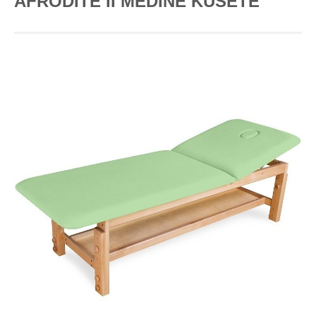
AFRODITĖ II MEDINĖ KUŠETĖ