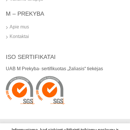
M – PREKYBA
Apie mus
Kontaktai
ISO SERTIFIKATAI
UAB M Prekyba- sertifikuotas „žaliasis“ tiekėjas
Informuojame, kad siekiant užtikrinti teikiamų paslaugų ir