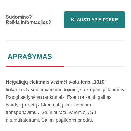
Sudomino?
KLAUSTI APIE PREKĘ
Reikia informacijos?
APRAŠYMAS
Neįgaliųjų elektrinis vežimėlis-skuteris „1010”
tinkamas kasdieniniam naudojimui, su krepšiu pirkiniams.
Patogi sėdynė su ranktūriais. Esant reikalui, galima
išardyti į keletą atskirų dalių lengvesniam
transportavimui. Galiniai ratai varomieji. Su
akumuliatoriumi. Galimi papildomi priedai.