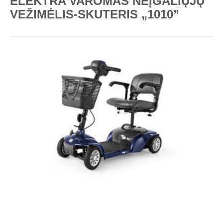
ELEKTRA VAROMAS NEĮGALIŲJŲ
VEŽIMĖLIS-SKUTERIS „1010”