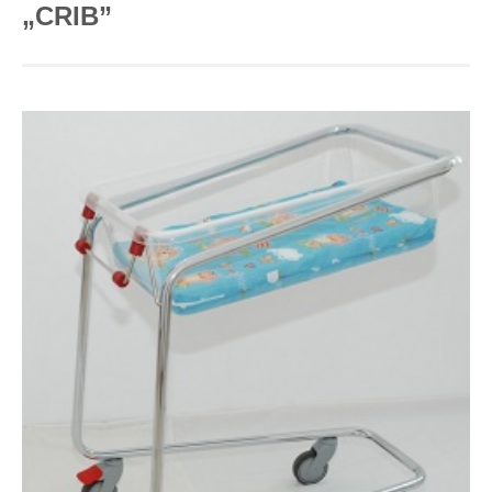
„CRIB”