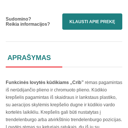
Sudomino?
KLAUSTI APIE PREKĘ
Reikia informacijos?
APRAŠYMAS
Funkcinės lovytės kūdikiams „Crib”
rėmas pagamintas
iš nerūdijančio plieno ir chromuoto plieno. Kūdikio
krepšelis pagamintas iš skaidraus ir lankstaus plastiko,
su aeracijos skylėmis krepšelio dugne ir kūdikio vardo
kortelės laikikliu. Krepšelis gali būti nustatytas į
trendelenburgo arba atvirkštinio trendelenburgo pozicijas.
Lovytės rėmas su keturiais ratukais, du iš jų su