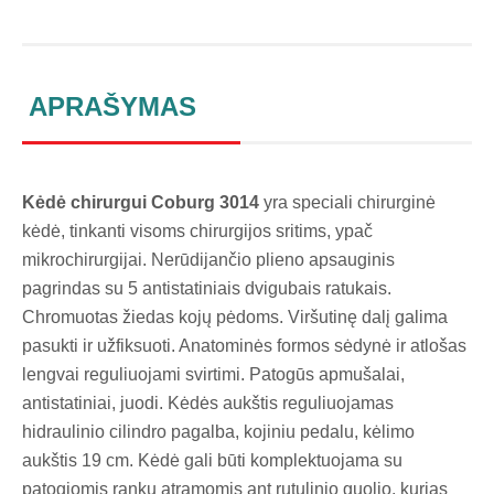
APRAŠYMAS
Kėdė chirurgui Coburg 3014
yra speciali chirurginė
kėdė, tinkanti visoms chirurgijos sritims, ypač
mikrochirurgijai. Nerūdijančio plieno apsauginis
pagrindas su 5 antistatiniais dvigubais ratukais.
Chromuotas žiedas kojų pėdoms. Viršutinę dalį galima
pasukti ir užfiksuoti. Anatominės formos sėdynė ir atlošas
lengvai reguliuojami svirtimi. Patogūs apmušalai,
antistatiniai, juodi. Kėdės aukštis reguliuojamas
hidraulinio cilindro pagalba, kojiniu pedalu, kėlimo
aukštis 19 cm. Kėdė gali būti komplektuojama su
patogiomis rankų atramomis ant rutulinio guolio, kurias