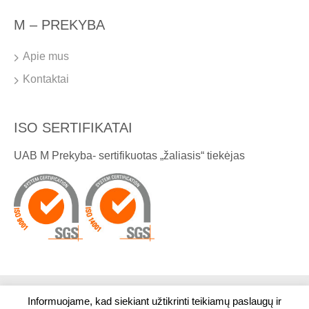
M – PREKYBA
Apie mus
Kontaktai
ISO SERTIFIKATAI
UAB M Prekyba- sertifikuotas „žaliasis“ tiekėjas
Informuojame, kad siekiant užtikrinti teikiamų paslaugų ir
© 2026. Visos teisės saugomos. UAB M Prekyba