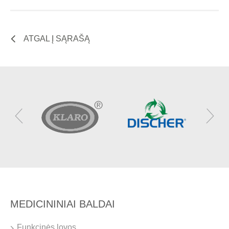
ATGAL Į SĄRAŠĄ
MEDICININIAI BALDAI
Funkcinės lovos