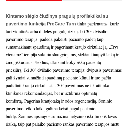
Kintamo slėgio čiužinys pragulų profilaktikai su
inka pacientams, kurie
pavertimo funkcija ProCare Turn t
turi vidutinės arba didelės pragulų riziką. Iki 30° dvišalio
pavertimo terapija, padeda pakeisti paciento padėtį taip
sumamažinant spaudimą ir pagerinant kraujo cirkuliaciją. „Trys
viename“ terapija s
ukurta slaugytojams, siekiant taupyti laiką ir
žmogiškuosius išteklius, išlaikant kokybišką pacientų
priežiūrą.
Iki 30° dvišalio pavertimo terapija: d
vipusis pavertimas
gali žymiai sumažinti spaudimą paciento kūnui ir tuo pačiu
padidinti kraujo cirkuliaciją.
30° pavertimas ne tik atitinka
klinikines rekomendacijas, bet ir užtikrina optimalų
komfortą.
Pagerina kraujotaką ir odos regeneraciją. Šoninio
pavertimo ciklo laiką galima keisti pagal paciento
būklę.
Šoninės apsaugos sumažina netyčinio iškritimo iš lovos
riziką, taip pat palaiko paciento rankas pavertimo terapijos metu.