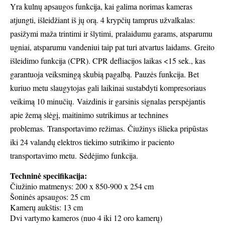
Yra k
ulnų apsaugos funkcija, kai galima norimas kameras
atjungti, išleidžiant iš jų orą.
4 krypčių tamprus užvalkalas:
pasižymi m
aža trintimi ir šlytimi,
pralaidumu garams, a
tsparumu
ugniai, a
tsparumu vandeniui taip pat turi a
tvartus laidams.
Greito
išleidimo funkcija (CPR). CPR defliacijos laikas <15 sek., kas
garantuoja veiksmingą skubią pagalbą.
Pauzės funkcija. Bet
kuriuo metu slaugytojas gali laikinai sustabdyti kompresoriaus
veikimą 10 minučių.
Vaizdinis ir garsinis signalas perspėjantis
apie žemą slėgį, maitinimo sutrikimus ar technines
problemas.
Transportavimo režimas.
Čiužinys išlieka pripūstas
iki 24 valandų elektros tiekimo sutrikimo ir paciento
transportavimo metu.
Sėdėjimo funkcija.
Techninė specifikacija:
Čiužinio m
atmenys: 200 x 850-900 x 254 cm
Šoninės apsaugos: 25 cm
Kamerų aukštis: 13 cm
Dvi vartymo kameros (nuo 4 iki 12 oro kamerų)