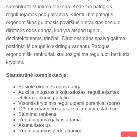
sumontuota stūmimo rankena. Kėdė turi patogias
reguliuojamas pėdų atramas. Klientui itin patogus
ergonomiškas gulimasis paviršius aptrauktas besiūle
dirbtinės odos danga, kuri yra atspari ugniai,
dezinfektantams, trinčiai. Dirbtinės odos spalvą galima
pasirinkti iš daugelio skirtingų variantų. Patogūs
ergonomiški ranktūriai, kuriuos galima reguliuoti bet kuria
kryptimi.
Standartinė komplektacija:
Besiūlė dirbtinės odos danga
Aukštis, nugaros ir kojų atlošas reguliuojamas
elektra rankiniu pulteliu
Visomis kryptimis reguliuojami porankiai (pora)
125 mm diametro ratukai su centriniu stabdžiu
Stūmimo rankena
Reguliuojama galvos atrama
Akumuliatorius
Reguliuojamos pėdų atramos