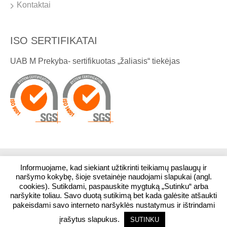
Kontaktai
ISO SERTIFIKATAI
UAB M Prekyba- sertifikuotas „žaliasis“ tiekėjas
Informuojame, kad siekiant užtikrinti teikiamų paslaugų ir
© 2026. Visos teisės saugomos. UAB M Prekyba
naršymo kokybę, šioje svetainėje naudojami slapukai (angl.
cookies). Sutikdami, paspauskite mygtuką „Sutinku“ arba
naršykite toliau. Savo duotą sutikimą bet kada galėsite atšaukti
Stadiono g. 1, Kairiai, LT-80118, Šiaulių r.
pakeisdami savo interneto naršyklės nustatymus ir ištrindami
įrašytus slapukus.
SUTINKU
Interneto svetainių kūrimas:
Jauna reklama