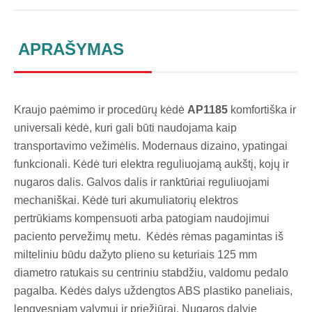
APRAŠYMAS
Kraujo paėmimo ir procedūrų kėdė
AP1185
komfortiška ir
universali kėdė, kuri gali būti naudojama kaip
transportavimo vežimėlis. Modernaus dizaino, ypatingai
funkcionali. Kėdė turi elektra reguliuojamą aukštį, kojų ir
nugaros dalis. Galvos dalis ir ranktūriai reguliuojami
mechaniškai. Kėdė turi akumuliatorių elektros
pertrūkiams kompensuoti arba patogiam naudojimui
paciento pervežimų metu. Kėdės rėmas pagamintas iš
milteliniu būdu dažyto plieno su keturiais 125 mm
diametro ratukais su centriniu stabdžiu, valdomu pedalo
pagalba. Kėdės dalys uždengtos ABS plastiko paneliais,
lengvesniam valymui ir priežiūrai. Nugaros dalyje