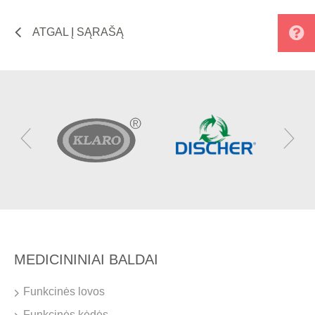
ATGAL Į SĄRAŠĄ
MEDICININIAI BALDAI
Funkcinės lovos
Funkcinės kėdės