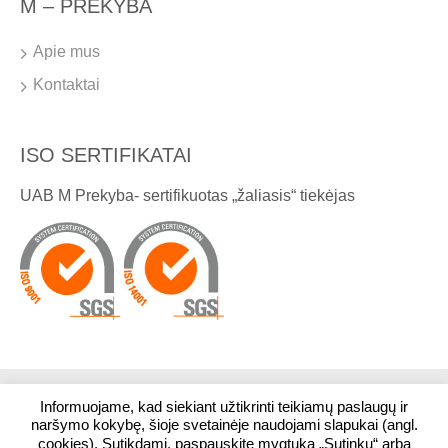
M – PREKYBA
Apie mus
Kontaktai
ISO SERTIFIKATAI
UAB M Prekyba- sertifikuotas „žaliasis“ tiekėjas
Informuojame, kad siekiant užtikrinti teikiamų paslaugų ir
© 2026. Visos teisės saugomos. UAB M Prekyba
naršymo kokybę, šioje svetainėje naudojami slapukai (angl.
cookies). Sutikdami, paspauskite mygtuką „Sutinku“ arba