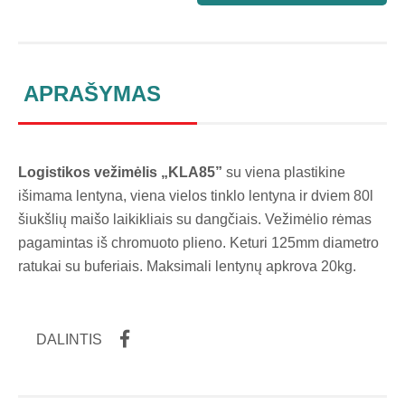
APRAŠYMAS
Logistikos vežimėlis „KLA85”
su viena plastikine
išimama lentyna, viena vielos tinklo lentyna ir dviem 80l
šiukšlių maišo laikikliais su dangčiais. Vežimėlio rėmas
pagamintas iš chromuoto plieno. Keturi 125mm diametro
ratukai su buferiais. Maksimali lentynų apkrova 20kg.
DALINTIS