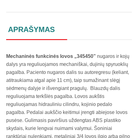
APRAŠYMAS
Mechaninės funkcinės lovos „345450”
nugaros ir kojų
dalys yra reguliuojamos mechaniškai, dujinių spyruoklių
pagalba. Paciento nugaros dalis su autoregresu (keliant,
atitraukiama atgal apie 11 cm), taip sumažinant slėgį
sėdmenų dalyje ir išvengiant pragulų. Blauzdų dalis
reguliuojama terkšlės pagalba. Lovos aukštis
reguliuojamas hidrauliniu cilindru, kojinio pedalo
pagalba. Pedalai aukščio keitimui įrengti abiejose lovos
pusėse. Gulimasis paviršius uždengtas ABS plastiko
skydais, kurie lengvai nuimami valymui. Šoniniai
ranktūriai nulenkiami, metaliniai 3/4 lovos ilgio arba pilno