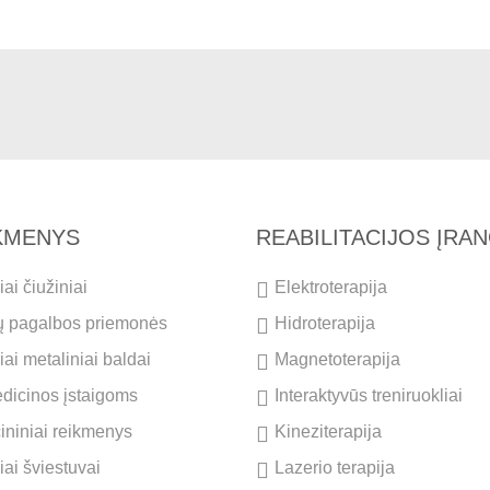
IKMENYS
REABILITACIJOS ĮRA
ai čiužiniai
Elektroterapija
ų pagalbos priemonės
Hidroterapija
ai metaliniai baldai
Magnetoterapija
dicinos įstaigoms
Interaktyvūs treniruokliai
cininiai reikmenys
Kineziterapija
iai šviestuvai
Lazerio terapija