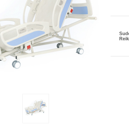
Sud
Reik