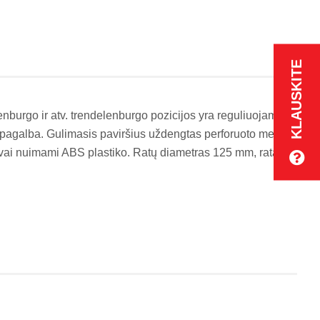
KLAUSKITE
lenburgo ir atv. trendelenburgo pozicijos yra reguliuojamos
pagalba. Gulimasis paviršius uždengtas perforuoto metalo
ngvai nuimami ABS plastiko. Ratų diametras 125 mm, ratai su