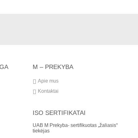
NGA
M – PREKYBA
Apie mus
Kontaktai
ISO SERTIFIKATAI
UAB M Prekyba- sertifikuotas „žaliasis“
tiekėjas