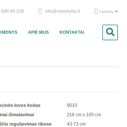
 698 89 208
info@mprekyba.lt
Lietuvių
IKMENYS
APIE MUS
KONTAKTAI
cinės lovos kodas
9010
iniai išmatavimai
216 cm x 105 cm
čio reguliavimas ribose
43-73 cm