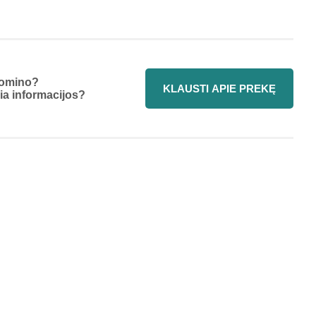
omino?
KLAUSTI APIE PREKĘ
ia informacijos?