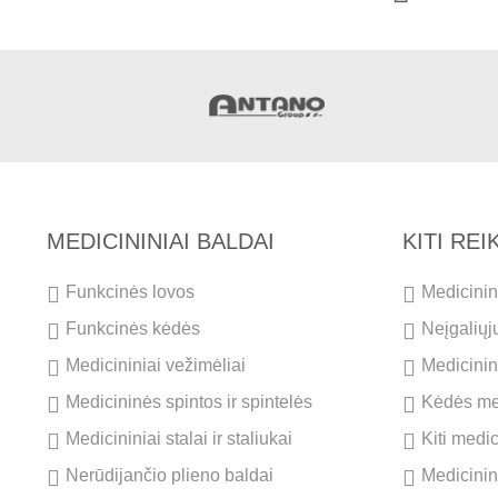
MEDICININIAI BALDAI
KITI RE
Funkcinės lovos
Medicinini
Funkcinės kėdės
Neįgaliųj
Medicininiai vežimėliai
Medicinini
Medicininės spintos ir spintelės
Kėdės me
Medicininiai stalai ir staliukai
Kiti medi
Nerūdijančio plieno baldai
Medicinin