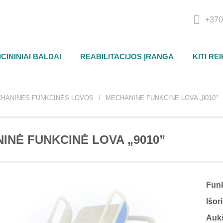
+370
CININIAI BALDAI
REABILITACIJOS ĮRANGA
KITI RE
HANINĖS FUNKCINĖS LOVOS
MECHANINĖ FUNKCINĖ LOVA „9010”
INĖ FUNKCINĖ LOVA „9010”
Funk
Išor
Aukš