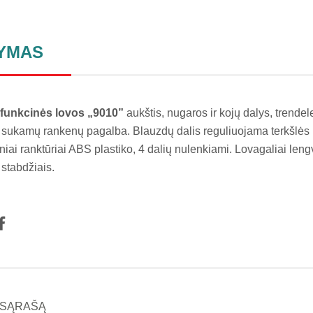
YMAS
funkcinės lovos „9010”
aukštis, nugaros ir kojų dalys, trende
 sukamų rankenų pagalba. Blauzdų dalis reguliuojama terkšlės 
niai ranktūriai ABS plastiko, 4 dalių nulenkiami. Lovagaliai le
 stabdžiais.
Į SĄRAŠĄ