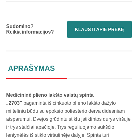
Sudomino?
KLAUSTI APIE PREKĘ
Reikia informacijos?
APRAŠYMAS
Medicininė plieno lakšto vaistų spinta
„2703”
pagaminta iš cinkuoto plieno lakšto dažyto
milteliniu būdu su epoksio poliesterio derva didesniam
atsparumui. Dvejos grūdintu stiklu įstiklintos durys viršuje
ir trys stalčiai apačioje. Trys reguliuojamo aukščio
lentynėlės iš stiklo viršutinėje dalyje. Spinta turi