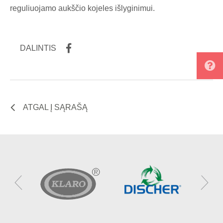
reguliuojamo aukščio kojeles išlyginimui.
DALINTIS
ATGAL Į SĄRAŠĄ