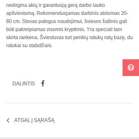
nedirgina akių ir garantuoją gerą darbo lauko
apšviestumą. Rekomenduojamas darbinis atstumas 20-
80 cm. Stovas patogus naudojimui, šviesos šaltinis gali
būti pakreipiamas visomis kryptimis. Yra speciali tam
skirta rankena. Šviestuvas turi penkių ratukų ratų bazę, du
ratukai su stabdžiais.
DALINTIS
ATGAL Į SĄRAŠĄ