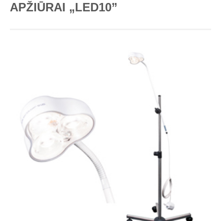
APŽIŪRAI „LED10”