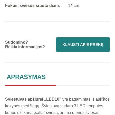
Fokus. šviesos srauto diam.
14 cm
Sudomino?
KLAUSTI APIE PREKĘ
Reikia informacijos?
APRAŠYMAS
Šviestuvas apžiūrai „LED10”
yra pagamintas iš aukštos
kokybės medžiagų. Šviestuvą sudaro 3 LED lemputės
kurios užtikrina „šaltą” šviesą, artima dienos šviesai,