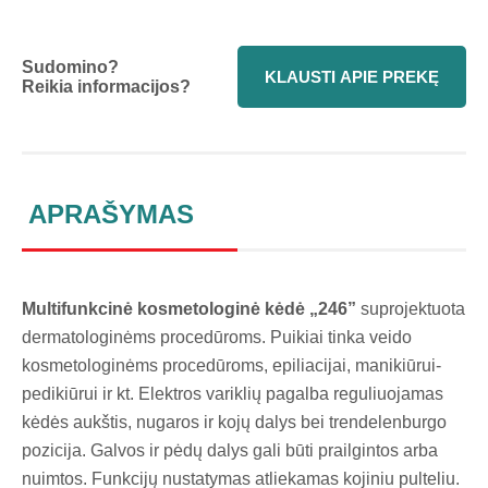
Sudomino?
KLAUSTI APIE PREKĘ
Reikia informacijos?
APRAŠYMAS
Multifunkcinė kosmetologinė kėdė „246”
suprojektuota
dermatologinėms procedūroms. Puikiai tinka veido
kosmetologinėms procedūroms, epiliacijai, manikiūrui-
pedikiūrui ir kt. Elektros variklių pagalba reguliuojamas
kėdės aukštis, nugaros ir kojų dalys bei trendelenburgo
pozicija. Galvos ir pėdų dalys gali būti prailgintos arba
nuimtos. Funkcijų nustatymas atliekamas kojiniu pulteliu.