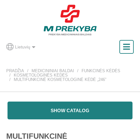
Lietuvių
PRADŽIA
MEDICININIAI BALDAI
FUNKCINĖS KĖDĖS
KOSMETOLOGINĖS KĖDĖS
MULTIFUNKCINĖ KOSMETOLOGINĖ KĖDĖ „246”
SHOW CATALOG
MULTIFUNKCINĖ