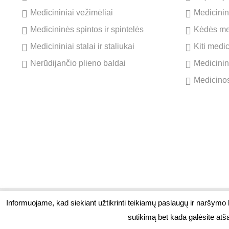
Medicininiai vežimėliai
Medicinini
Medicininės spintos ir spintelės
Kėdės me
Medicininiai stalai ir staliukai
Kiti medi
Nerūdijančio plieno baldai
Medicinin
Medicinos
Informuojame, kad siekiant užtikrinti teikiamų paslaugų ir naršymo
© 2026. Visos teisės saugomos. UAB M Prekyba
Stadi
sutikimą bet kada galėsite atš