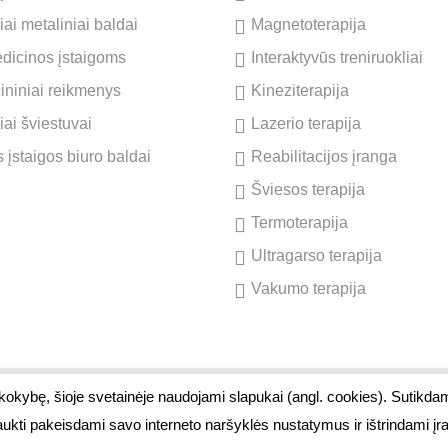
ai metaliniai baldai
Magnetoterapija
dicinos įstaigoms
Interaktyvūs treniruokliai
cininiai reikmenys
Kineziterapija
iai šviestuvai
Lazerio terapija
 įstaigos biuro baldai
Reabilitacijos įranga
Šviesos terapija
Termoterapija
Ultragarso terapija
Vakumo terapija
 kokybę, šioje svetainėje naudojami slapukai (angl. cookies). Sutikda
ono g. 1, Kairiai, LT-80118, Šiaulių r.
aukti pakeisdami savo interneto naršyklės nustatymus ir ištrindami į