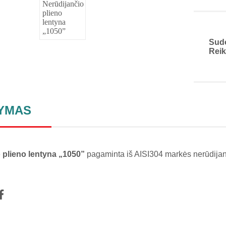
Sud
Reik
YMAS
 plieno lentyna „1050”
pagaminta iš AISI304 markės nerūdijanči