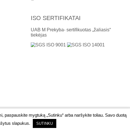
ISO SERTIFIKATAI
UAB M Prekyba- sertifikuotas „žaliasis“
tiekėjas
mi, paspauskite mygtuką „Sutinku“ arba naršykite toliau. Savo duotą
Interneto svetainių kūrimas:
Jauna reklama
rašytus slapukus.
SUTINKU