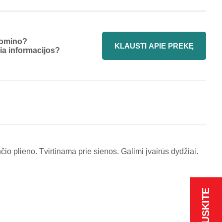
omino?
KLAUSTI APIE PREKĘ
ia informacijos?
o plieno. Tvirtinama prie sienos. Galimi įvairūs dydžiai.
KLAUSKITE