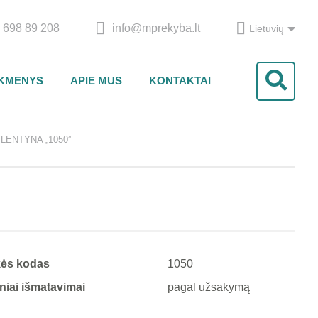
 698 89 208
info@mprekyba.lt
Lietuvių
IKMENYS
APIE MUS
KONTAKTAI
LENTYNA „1050”
kės kodas
1050
iniai išmatavimai
pagal užsakymą