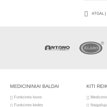
ATGAL 
MEDICININIAI BALDAI
KITI RE
Funkcinės lovos
Medicinini
Funkcinės kėdės
Neįgaliųj