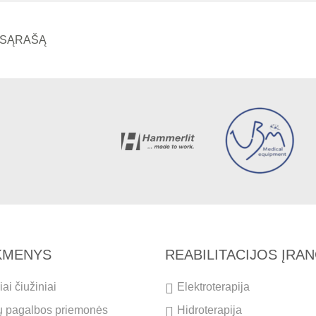
Į SĄRAŠĄ
IKMENYS
REABILITACIJOS ĮRA
ai čiužiniai
Elektroterapija
ų pagalbos priemonės
Hidroterapija