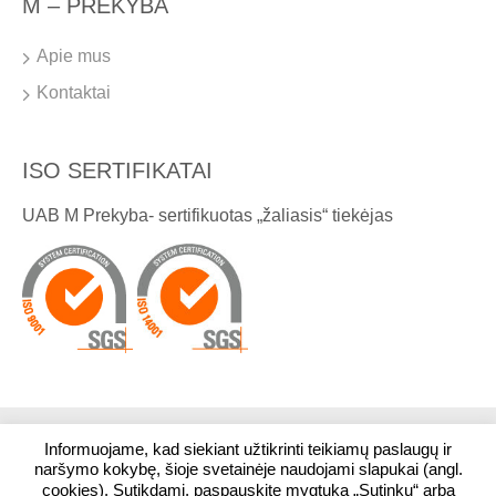
M – PREKYBA
Apie mus
Kontaktai
ISO SERTIFIKATAI
UAB M Prekyba- sertifikuotas „žaliasis“ tiekėjas
Informuojame, kad siekiant užtikrinti teikiamų paslaugų ir
© 2026. Visos teisės saugomos. UAB M Prekyba
naršymo kokybę, šioje svetainėje naudojami slapukai (angl.
cookies). Sutikdami, paspauskite mygtuką „Sutinku“ arba