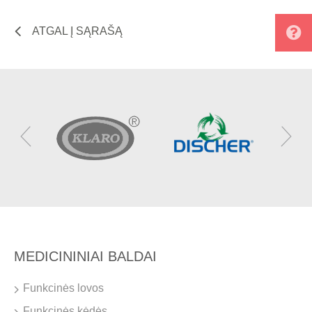
ATGAL Į SĄRAŠĄ
MEDICININIAI BALDAI
Funkcinės lovos
Funkcinės kėdės