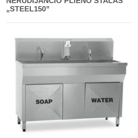
NERŪDIJANČIO PLIENO STALAS
„STEEL150”