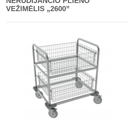
NERŪDIJANČIO PLIENO
VEŽIMĖLIS „2600”