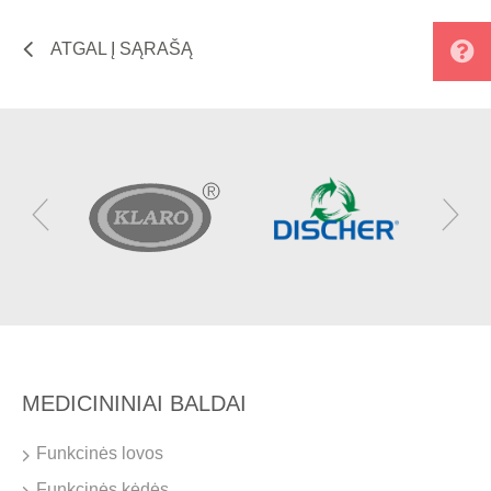
ATGAL Į SĄRAŠĄ
MEDICININIAI BALDAI
Funkcinės lovos
Funkcinės kėdės