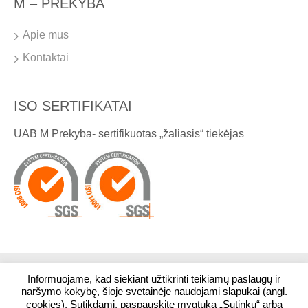
M – PREKYBA
Apie mus
Kontaktai
ISO SERTIFIKATAI
UAB M Prekyba- sertifikuotas „žaliasis“ tiekėjas
Informuojame, kad siekiant užtikrinti teikiamų paslaugų ir
© 2026. Visos teisės saugomos. UAB M Prekyba
naršymo kokybę, šioje svetainėje naudojami slapukai (angl.
cookies). Sutikdami, paspauskite mygtuką „Sutinku“ arba