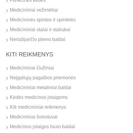
Funkcinės kėdės
Medicininiai vežimėliai
Medicininės spintos ir spintelės
Medicininiai stalai ir staliukai
Nerūdijančio plieno baldai
KITI REIKMENYS
Medicininiai čiužiniai
Neįgaliųjų pagalbos priemonės
Medicininiai metaliniai baldai
Kėdės medicinos įstaigoms
Kiti medicininiai reikmenys
Medicininiai šviestuvai
Medicinos įstaigos biuro baldai