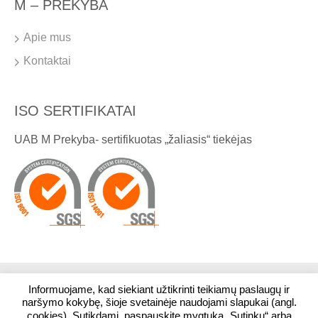
M – PREKYBA
Apie mus
Kontaktai
ISO SERTIFIKATAI
UAB M Prekyba- sertifikuotas „žaliasis“ tiekėjas
Informuojame, kad siekiant užtikrinti teikiamų paslaugų ir
© 2026. Visos teisės saugomos. UAB M Prekyba
naršymo kokybę, šioje svetainėje naudojami slapukai (angl.
cookies). Sutikdami, paspauskite mygtuką „Sutinku“ arba