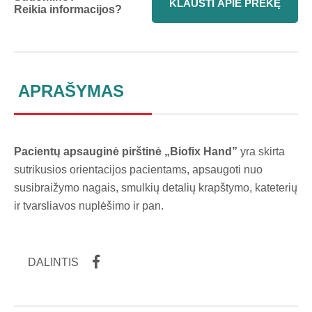
KLAUSTI APIE PREKĘ
Reikia informacijos?
APRAŠYMAS
Pacientų apsauginė pirštinė „Biofix Hand”
yra skirta
sutrikusios orientacijos pacientams, apsaugoti nuo
susibraižymo nagais, smulkių detalių krapštymo, kateterių
ir tvarsliavos nuplėšimo ir pan.
DALINTIS