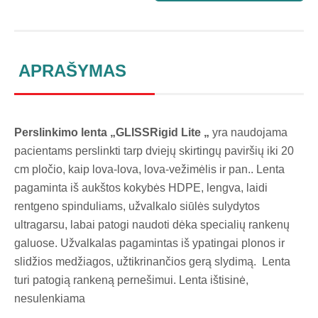
APRAŠYMAS
Perslinkimo lenta „
GLISSRigid Lite
„
yra naudojama
pacientams perslinkti tarp dviejų skirtingų paviršių iki 20
cm pločio, kaip lova-lova, lova-vežimėlis ir pan.. Lenta
pagaminta iš aukštos kokybės HDPE, lengva, laidi
rentgeno spinduliams, užvalkalo siūlės sulydytos
ultragarsu, labai patogi naudoti dėka specialių rankenų
galuose. Užvalkalas pagamintas iš ypatingai plonos ir
slidžios medžiagos, užtikrinančios gerą slydimą. Lenta
turi patogią rankeną pernešimui. Lenta ištisinė,
nesulenkiama