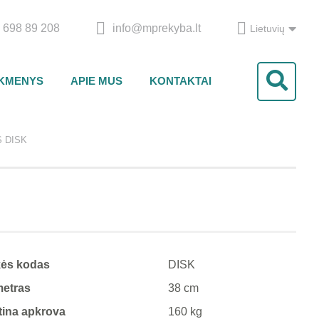
 698 89 208
info@mprekyba.lt
Lietuvių
IKMENYS
APIE MUS
KONTAKTAI
 DISK
kės kodas
DISK
metras
38 cm
tina apkrova
160 kg