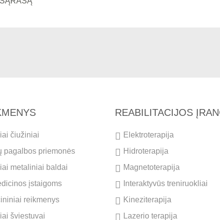
Į SĄRAŠĄ
IKMENYS
REABILITACIJOS ĮRA
ai čiužiniai
Elektroterapija
ų pagalbos priemonės
Hidroterapija
ai metaliniai baldai
Magnetoterapija
dicinos įstaigoms
Interaktyvūs treniruokliai
cininiai reikmenys
Kineziterapija
iai šviestuvai
Lazerio terapija