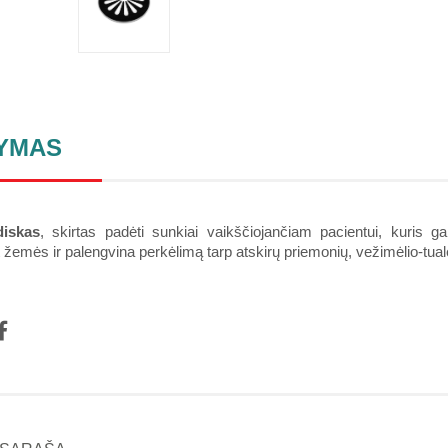
YMAS
diskas
, skirtas padėti sunkiai vaikščiojančiam pacientui, kuris ga
žemės ir palengvina perkėlimą tarp atskirų priemonių, vežimėlio-tua