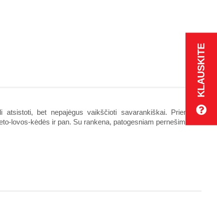
KLAUSKITE
li atsistoti, bet nepajėgus vaikščioti savarankiškai. Priemonė
leto-lovos-kėdės ir pan. Su rankena, patogesniam pernešimui.