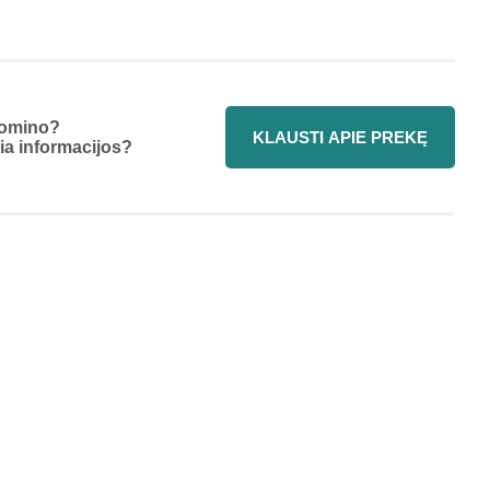
omino?
KLAUSTI APIE PREKĘ
ia informacijos?