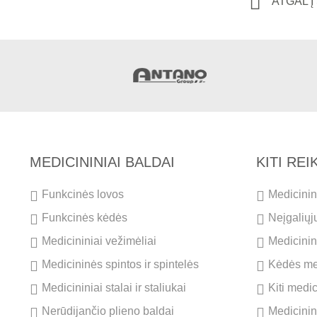
ATGAL 
MEDICININIAI BALDAI
KITI RE
Funkcinės lovos
Medicinini
Funkcinės kėdės
Neįgaliųj
Medicininiai vežimėliai
Medicinini
Medicininės spintos ir spintelės
Kėdės me
Medicininiai stalai ir staliukai
Kiti medi
Nerūdijančio plieno baldai
Medicinin