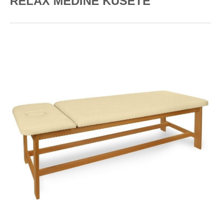
RELAX MEDINĖ KUŠETĖ