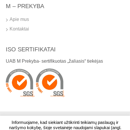
M – PREKYBA
Apie mus
Kontaktai
ISO SERTIFIKATAI
UAB M Prekyba- sertifikuotas „žaliasis“ tiekėjas
Informuojame, kad siekiant užtikrinti teikiamų paslaugų ir
© 2026. Visos teisės saugomos. UAB M Prekyba
naršymo kokybę, šioje svetainėje naudojami slapukai (angl.