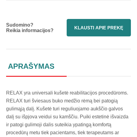
Sudomino?
KLAUSTI APIE PREKĘ
Reikia informacijos?
APRAŠYMAS
RELAX yra universali kušetė reabilitacijos procedūroms.
RELAX turi šviesaus buko medžio rėmą bei patogią
gulimąją dalį. Kušetė turi reguliuojamo aukščio galvos
dalį su išpjova veidui su kamščiu. Puiki estetinė išvaizda
ir patogi gulimoji dalis suteikia ypatingą komfortą
procedūrų metu tiek pacientams, tiek terapeutams ar