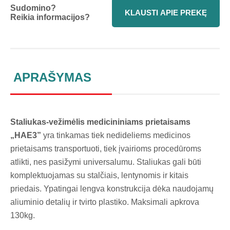
Sudomino?
KLAUSTI APIE PREKĘ
Reikia informacijos?
APRAŠYMAS
Staliukas-vežimėlis medicininiams prietaisams
„HAE3”
yra tinkamas tiek nedideliems medicinos
prietaisams transportuoti, tiek įvairioms procedūroms
atlikti, nes pasižymi universalumu. Staliukas gali būti
komplektuojamas su stalčiais, lentynomis ir kitais
priedais. Ypatingai lengva konstrukcija dėka naudojamų
aliuminio detalių ir tvirto plastiko. Maksimali apkrova
130kg.