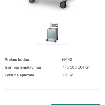
Prekės kodas
HAE3
Išoriniai išmatavimai
77 x 58 x 104 cm
Leistina apkrova
130 kg