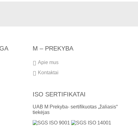
NGA
M – PREKYBA
Apie mus
Kontaktai
ISO SERTIFIKATAI
UAB M Prekyba- sertifikuotas „žaliasis“
tiekėjas