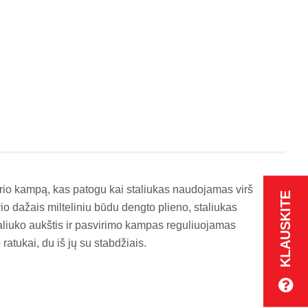
rio kampą, kas patogu kai staliukas naudojamas virš
KLAUSKITE
io dažais milteliniu būdu dengto plieno, staliukas
aliuko aukštis ir pasvirimo kampas reguliuojamas
atukai, du iš jų su stabdžiais.