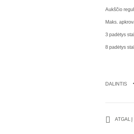
Aukščio regu
Maks. apkrov
3 padėtys sta
8 padėtys sta
DALINTIS
ATGAL 