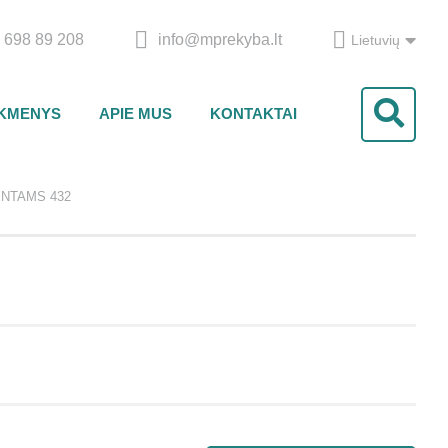
 698 89 208
info@mprekyba.lt
Lietuvių
IKMENYS
APIE MUS
KONTAKTAI
ENTAMS 432