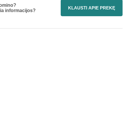
omino?
KLAUSTI APIE PREKĘ
ia informacijos?