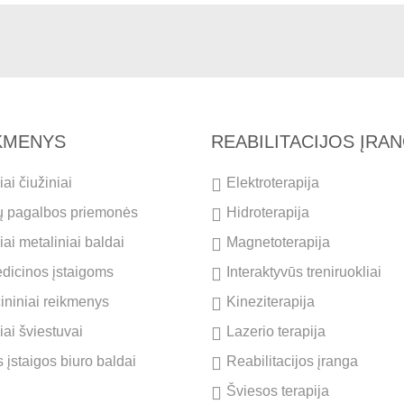
IKMENYS
REABILITACIJOS ĮRA
ai čiužiniai
Elektroterapija
ų pagalbos priemonės
Hidroterapija
ai metaliniai baldai
Magnetoterapija
dicinos įstaigoms
Interaktyvūs treniruokliai
cininiai reikmenys
Kineziterapija
iai šviestuvai
Lazerio terapija
 įstaigos biuro baldai
Reabilitacijos įranga
Šviesos terapija