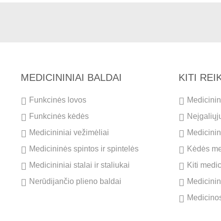
MEDICININIAI BALDAI
KITI RE
Funkcinės lovos
Medicinini
Funkcinės kėdės
Neįgaliųj
Medicininiai vežimėliai
Medicinini
Medicininės spintos ir spintelės
Kėdės me
Medicininiai stalai ir staliukai
Kiti medi
Nerūdijančio plieno baldai
Medicinin
Medicinos