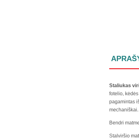
APRAŠ
Staliukas vi
fotelio, kėdė
pagamintas iš
mechaniškai. 
Bendri matme
Stalviršio ma