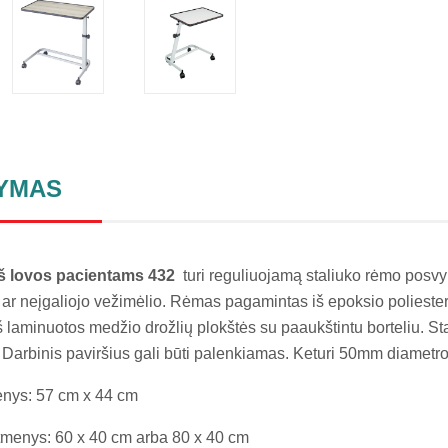
YMAS
rš lovos pacientams 432
turi reguliuojamą staliuko rėmo posvy
s ar neįgaliojo vežimėlio. Rėmas pagamintas iš epoksio poliester
 laminuotos medžio drožlių plokštės su paaukštintu borteliu. St
Darbinis paviršius gali būti palenkiamas. Keturi 50mm diametro r
nys: 57 cm x 44 cm
tmenys: 60 x 40 cm arba 80 x 40 cm