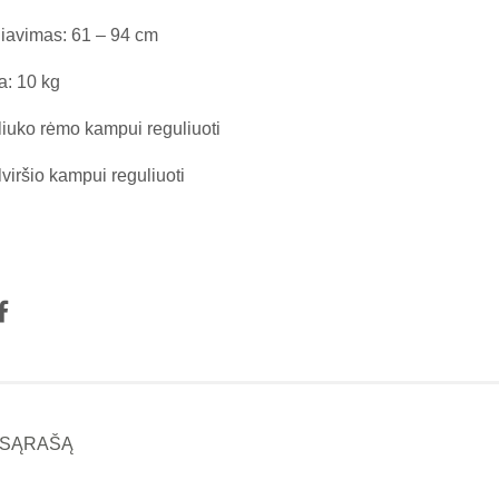
liavimas: 61 – 94 cm
a: 10 kg
liuko rėmo kampui reguliuoti
lviršio kampui reguliuoti
Į SĄRAŠĄ