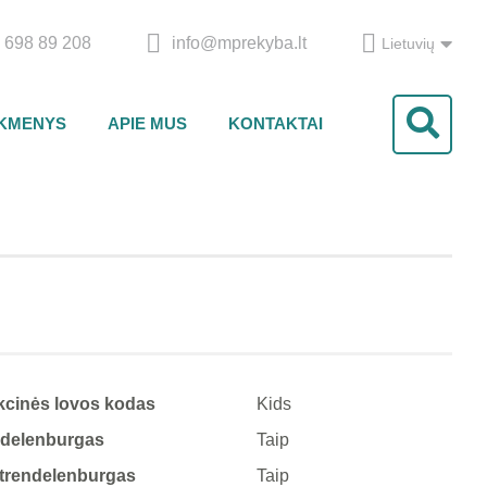
 698 89 208
info@mprekyba.lt
Lietuvių
IKMENYS
APIE MUS
KONTAKTAI
cinės lovos kodas
Kids
ndelenburgas
Taip
 trendelenburgas
Taip