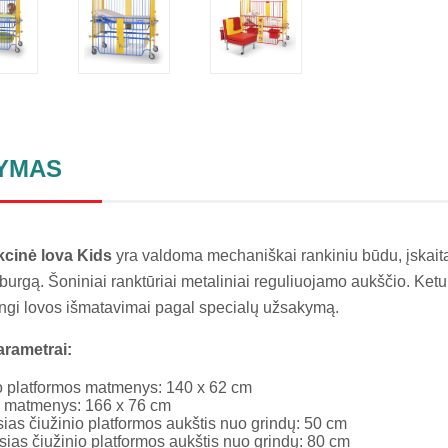
YMAS
kcinė lova Kids
yra valdoma mechaniškai rankiniu būdu, įskaita
burgą. Šoniniai ranktūriai metaliniai reguliuojamo aukščio. Ketur
rtingi lovos išmatavimai pagal specialų užsakymą.
arametrai:
o platformos matmenys: 140 x 62 cm
ai matmenys: 166 x 76 cm
ias čiužinio platformos aukštis nuo grindų: 50 cm
sias čiužinio platformos aukštis nuo grindų: 80 cm