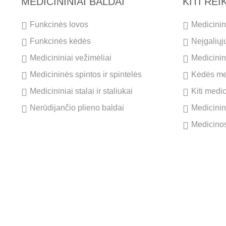
MEDICININIAI BALDAI
KITI RE
Funkcinės lovos
Medicinini
Funkcinės kėdės
Neįgaliųj
Medicininiai vežimėliai
Medicinini
Medicininės spintos ir spintelės
Kėdės me
Medicininiai stalai ir staliukai
Kiti medi
Nerūdijančio plieno baldai
Medicinin
Medicinos