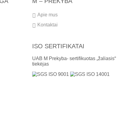
NGA
M – PREKYBA
Apie mus
Kontaktai
ISO SERTIFIKATAI
UAB M Prekyba- sertifikuotas „žaliasis“
tiekėjas