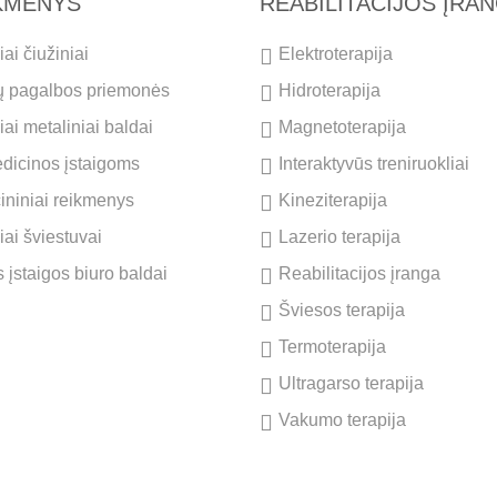
IKMENYS
REABILITACIJOS ĮRA
ai čiužiniai
Elektroterapija
ų pagalbos priemonės
Hidroterapija
ai metaliniai baldai
Magnetoterapija
dicinos įstaigoms
Interaktyvūs treniruokliai
cininiai reikmenys
Kineziterapija
iai šviestuvai
Lazerio terapija
 įstaigos biuro baldai
Reabilitacijos įranga
Šviesos terapija
Termoterapija
Ultragarso terapija
Vakumo terapija