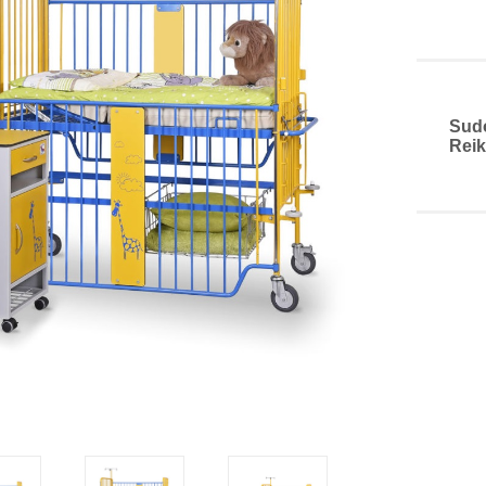
Sud
Reik