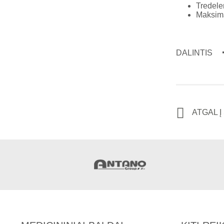
Tredele
Maksima
DALINTIS
ATGAL 