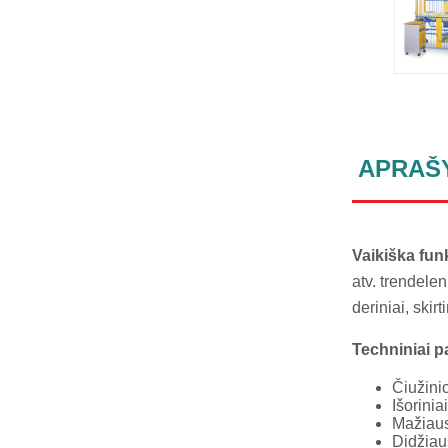
APRAŠ
Vaikiška fun
atv. trendelen
deriniai, ski
Techniniai p
Čiužini
Išorini
Mažiaus
Didžiau