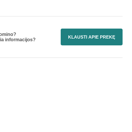
omino?
KLAUSTI APIE PREKĘ
ia informacijos?