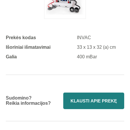
Prekės kodas
INVAC
Išoriniai išmatavimai
33 x 13 x 32 (a) cm
Galia
400 mBar
Sudomino?
KLAUSTI APIE PREKĘ
Reikia informacijos?