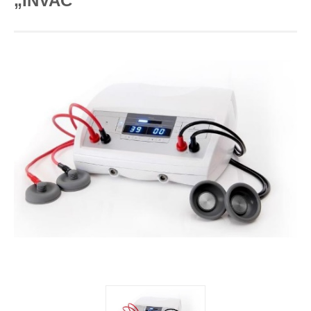
„INVAC”