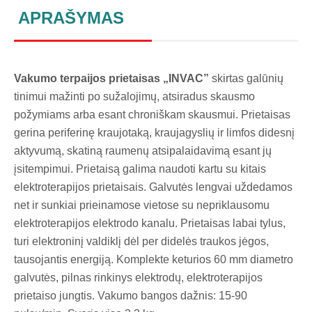
APRAŠYMAS
Vakumo terpaijos prietaisas „INVAC”
skirtas galūnių
tinimui mažinti po sužalojimų, atsiradus skausmo
požymiams arba esant chroniškam skausmui. Prietaisas
gerina periferinę kraujotaką, kraujagyslių ir limfos didesnį
aktyvumą, skatiną raumenų atsipalaidavimą esant jų
įsitempimui. Prietaisą galima naudoti kartu su kitais
elektroterapijos prietaisais. Galvutės lengvai uždedamos
net ir sunkiai prieinamose vietose su nepriklausomu
elektroterapijos elektrodo kanalu. Prietaisas labai tylus,
turi elektroninį valdiklį dėl per didelės traukos jėgos,
tausojantis energiją. Komplekte keturios 60 mm diametro
galvutės, pilnas rinkinys elektrodų, elektroterapijos
prietaiso jungtis. Vakumo bangos dažnis: 15-90