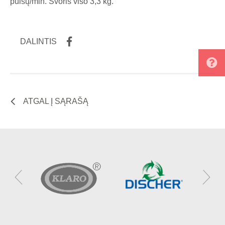
pulsų/min. Svoris viso 3,3 kg.
DALINTIS
ATGAL Į SĄRAŠĄ