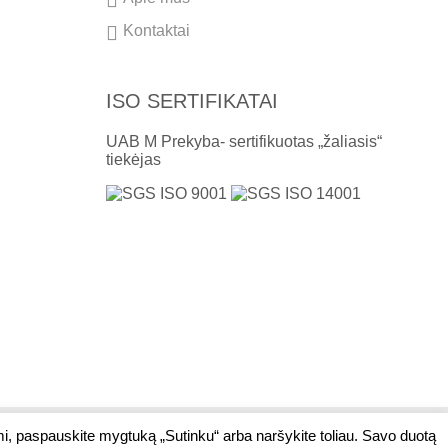
Kontaktai
ISO SERTIFIKATAI
UAB M Prekyba- sertifikuotas „žaliasis“
tiekėjas
mi, paspauskite mygtuką „Sutinku“ arba naršykite toliau. Savo duotą