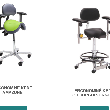
GONOMINĖ KĖDĖ
ERGONOMINĖ KĖ
AMAZONE
CHIRURGUI SURG