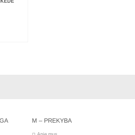
 KĖDĖ
NGA
M – PREKYBA
Apie mus