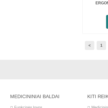
ERGON
<
1
MEDICININIAI BALDAI
KITI RE
Funkcinės lovos
Medicinini