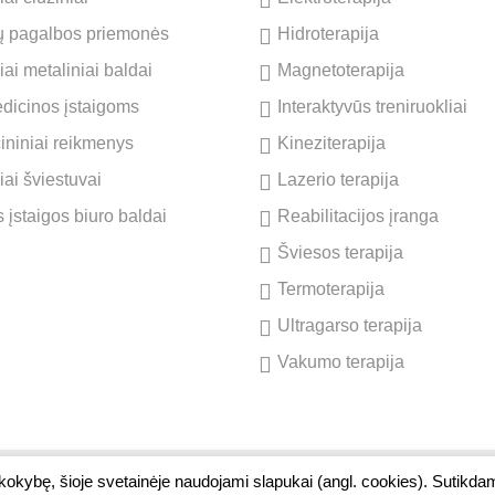
ų pagalbos priemonės
Hidroterapija
ai metaliniai baldai
Magnetoterapija
dicinos įstaigoms
Interaktyvūs treniruokliai
cininiai reikmenys
Kineziterapija
iai šviestuvai
Lazerio terapija
 įstaigos biuro baldai
Reabilitacijos įranga
Šviesos terapija
Termoterapija
Ultragarso terapija
Vakumo terapija
 kokybę, šioje svetainėje naudojami slapukai (angl. cookies). Sutikda