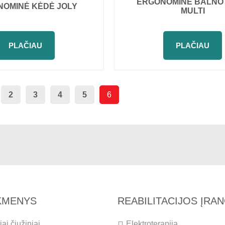
ERGONOMINĖ BALNO
OMINĖ KĖDĖ JOLY
MULTI
PLAČIAU
PLAČIAU
2
3
4
5
6
IKMENYS
REABILITACIJOS ĮRA
ai čiužiniai
Elektroterapija