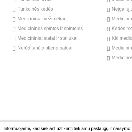
Funkcinės kėdės
Neįgaliųj
Medicininiai vežimėliai
Medicinini
Medicininės spintos ir spintelės
Kėdės me
Medicininiai stalai ir staliukai
Kiti medi
Nerūdijančio plieno baldai
Medicinin
Medicinos
Informuojame, kad siekiant užtikrinti teikiamų paslaugų ir naršymo